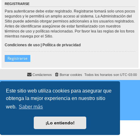
REGISTRARSE
Para autenticarse debe estar registrado. Registrarse tomará solo unos pocos
segundos y le permitirá un amplio acceso al sistema. La Administración del
Sitio puede además otorgar permisos adicionales a los usuarios registrados.
Antes de identificarse asegúrese de estar familiarizado con nuestros
términos de uso y políticas relacionadas. Por favor lea las reglas de los foros
mientras navega por el Sitio.
Condiciones de uso
|
Política de privacidad
Registrarse
Contáctenos
Borrar cookies
Todos los horarios son
UTC-03:00
Desarrollado por
phpBB
® Forum Software © phpBB Limited
Traducción al español por
phpBB España
Este sitio web utiliza cookies para asegurar que
Director:
Dr. Sztarkman
- Diseñado por ©
Abogados Argentinos
2023
obtenga la mejor experiencia en nuestro sitio
Privacidad
|
Condiciones
web.
Saber más
¡Lo entiendo!