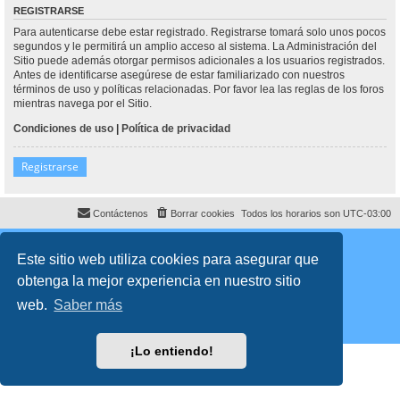
REGISTRARSE
Para autenticarse debe estar registrado. Registrarse tomará solo unos pocos
segundos y le permitirá un amplio acceso al sistema. La Administración del
Sitio puede además otorgar permisos adicionales a los usuarios registrados.
Antes de identificarse asegúrese de estar familiarizado con nuestros
términos de uso y políticas relacionadas. Por favor lea las reglas de los foros
mientras navega por el Sitio.
Condiciones de uso
|
Política de privacidad
Registrarse
Contáctenos
Borrar cookies
Todos los horarios son
UTC-03:00
Desarrollado por
phpBB
® Forum Software © phpBB Limited
Traducción al español por
phpBB España
Este sitio web utiliza cookies para asegurar que
Director:
Dr. Sztarkman
- Diseñado por ©
Abogados Argentinos
2023
obtenga la mejor experiencia en nuestro sitio
Privacidad
|
Condiciones
web.
Saber más
¡Lo entiendo!