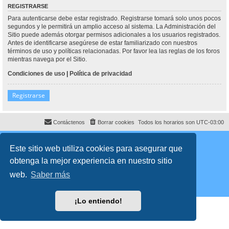
REGISTRARSE
Para autenticarse debe estar registrado. Registrarse tomará solo unos pocos
segundos y le permitirá un amplio acceso al sistema. La Administración del
Sitio puede además otorgar permisos adicionales a los usuarios registrados.
Antes de identificarse asegúrese de estar familiarizado con nuestros
términos de uso y políticas relacionadas. Por favor lea las reglas de los foros
mientras navega por el Sitio.
Condiciones de uso
|
Política de privacidad
Registrarse
Contáctenos
Borrar cookies
Todos los horarios son
UTC-03:00
Desarrollado por
phpBB
® Forum Software © phpBB Limited
Traducción al español por
phpBB España
Este sitio web utiliza cookies para asegurar que
Director:
Dr. Sztarkman
- Diseñado por ©
Abogados Argentinos
2023
obtenga la mejor experiencia en nuestro sitio
Privacidad
|
Condiciones
web.
Saber más
¡Lo entiendo!