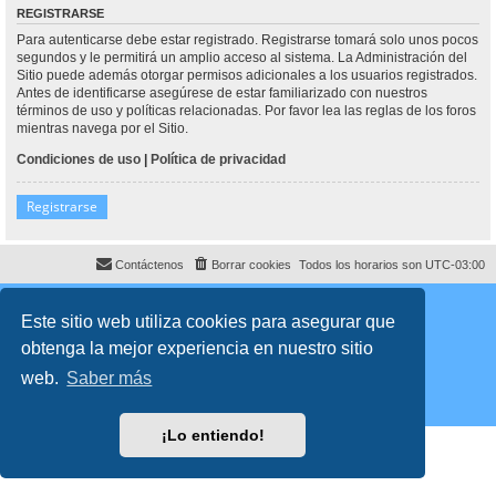
REGISTRARSE
Para autenticarse debe estar registrado. Registrarse tomará solo unos pocos
segundos y le permitirá un amplio acceso al sistema. La Administración del
Sitio puede además otorgar permisos adicionales a los usuarios registrados.
Antes de identificarse asegúrese de estar familiarizado con nuestros
términos de uso y políticas relacionadas. Por favor lea las reglas de los foros
mientras navega por el Sitio.
Condiciones de uso
|
Política de privacidad
Registrarse
Contáctenos
Borrar cookies
Todos los horarios son
UTC-03:00
Desarrollado por
phpBB
® Forum Software © phpBB Limited
Traducción al español por
phpBB España
Este sitio web utiliza cookies para asegurar que
Director:
Dr. Sztarkman
- Diseñado por ©
Abogados Argentinos
2023
obtenga la mejor experiencia en nuestro sitio
Privacidad
|
Condiciones
web.
Saber más
¡Lo entiendo!