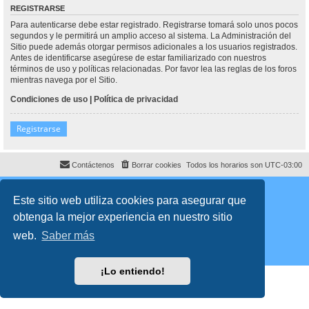
REGISTRARSE
Para autenticarse debe estar registrado. Registrarse tomará solo unos pocos
segundos y le permitirá un amplio acceso al sistema. La Administración del
Sitio puede además otorgar permisos adicionales a los usuarios registrados.
Antes de identificarse asegúrese de estar familiarizado con nuestros
términos de uso y políticas relacionadas. Por favor lea las reglas de los foros
mientras navega por el Sitio.
Condiciones de uso
|
Política de privacidad
Registrarse
Contáctenos
Borrar cookies
Todos los horarios son
UTC-03:00
Desarrollado por
phpBB
® Forum Software © phpBB Limited
Traducción al español por
phpBB España
Este sitio web utiliza cookies para asegurar que
Director:
Dr. Sztarkman
- Diseñado por ©
Abogados Argentinos
2023
obtenga la mejor experiencia en nuestro sitio
Privacidad
|
Condiciones
web.
Saber más
¡Lo entiendo!