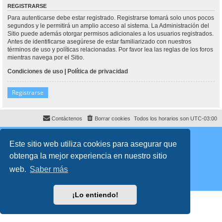
REGISTRARSE
Para autenticarse debe estar registrado. Registrarse tomará solo unos pocos
segundos y le permitirá un amplio acceso al sistema. La Administración del
Sitio puede además otorgar permisos adicionales a los usuarios registrados.
Antes de identificarse asegúrese de estar familiarizado con nuestros
términos de uso y políticas relacionadas. Por favor lea las reglas de los foros
mientras navega por el Sitio.
Condiciones de uso
|
Política de privacidad
Registrarse
Contáctenos
Borrar cookies
Todos los horarios son
UTC-03:00
Desarrollado por
phpBB
® Forum Software © phpBB Limited
Traducción al español por
phpBB España
Este sitio web utiliza cookies para asegurar que
Director:
Dr. Sztarkman
- Diseñado por ©
Abogados Argentinos
2023
obtenga la mejor experiencia en nuestro sitio
Privacidad
|
Condiciones
web.
Saber más
¡Lo entiendo!