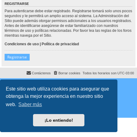
REGISTRARSE
Para autenticarse debe estar registrado. Registrarse tomará solo unos pocos
segundos y le permitirá un amplio acceso al sistema. La Administración del
Sitio puede además otorgar permisos adicionales a los usuarios registrados.
Antes de identificarse asegúrese de estar familiarizado con nuestros
términos de uso y políticas relacionadas. Por favor lea las reglas de los foros
mientras navega por el Sitio.
Condiciones de uso
|
Política de privacidad
Registrarse
Contáctenos
Borrar cookies
Todos los horarios son
UTC-03:00
Desarrollado por
phpBB
® Forum Software © phpBB Limited
Traducción al español por
phpBB España
Este sitio web utiliza cookies para asegurar que
Director:
Dr. Sztarkman
- Diseñado por ©
Abogados Argentinos
2023
obtenga la mejor experiencia en nuestro sitio
Privacidad
|
Condiciones
web.
Saber más
¡Lo entiendo!