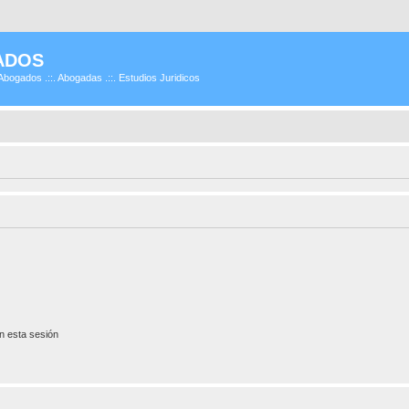
ADOS
Abogados .::. Abogadas .::. Estudios Juridicos
n esta sesión