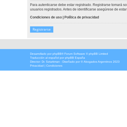
Para autenticarse debe estar registrado. Registrarse tomará s
usuarios registrados. Antes de identificarse asegúrese de estar 
Condiciones de uso
|
Política de privacidad
Registrarse
Desarrollado por
phpBB
® Forum Software © phpBB Limited
Traducción al español por
phpBB España
Director:
Dr. Sztarkman
- Diseñado por ©
Abogados Argentinos
2023
Privacidad
|
Condiciones