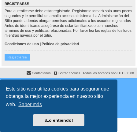
REGISTRARSE
Para autenticarse debe estar registrado. Registrarse tomará solo unos pocos
segundos y le permitirá un amplio acceso al sistema. La Administración del
Sitio puede además otorgar permisos adicionales a los usuarios registrados.
Antes de identificarse asegúrese de estar familiarizado con nuestros
términos de uso y políticas relacionadas. Por favor lea las reglas de los foros
mientras navega por el Sitio.
Condiciones de uso
|
Política de privacidad
Registrarse
Contáctenos
Borrar cookies
Todos los horarios son
UTC-03:00
Desarrollado por
phpBB
® Forum Software © phpBB Limited
Traducción al español por
phpBB España
Este sitio web utiliza cookies para asegurar que
Director:
Dr. Sztarkman
- Diseñado por ©
Abogados Argentinos
2023
obtenga la mejor experiencia en nuestro sitio
Privacidad
|
Condiciones
web.
Saber más
¡Lo entiendo!