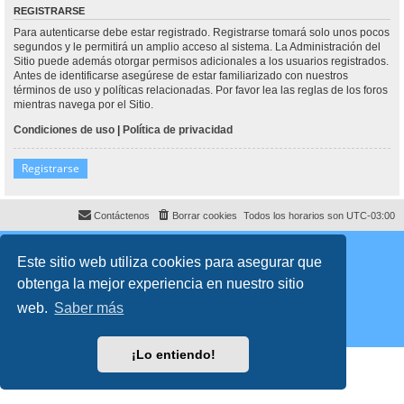
REGISTRARSE
Para autenticarse debe estar registrado. Registrarse tomará solo unos pocos
segundos y le permitirá un amplio acceso al sistema. La Administración del
Sitio puede además otorgar permisos adicionales a los usuarios registrados.
Antes de identificarse asegúrese de estar familiarizado con nuestros
términos de uso y políticas relacionadas. Por favor lea las reglas de los foros
mientras navega por el Sitio.
Condiciones de uso
|
Política de privacidad
Registrarse
Contáctenos
Borrar cookies
Todos los horarios son
UTC-03:00
Desarrollado por
phpBB
® Forum Software © phpBB Limited
Traducción al español por
phpBB España
Este sitio web utiliza cookies para asegurar que
Director:
Dr. Sztarkman
- Diseñado por ©
Abogados Argentinos
2023
obtenga la mejor experiencia en nuestro sitio
Privacidad
|
Condiciones
web.
Saber más
¡Lo entiendo!