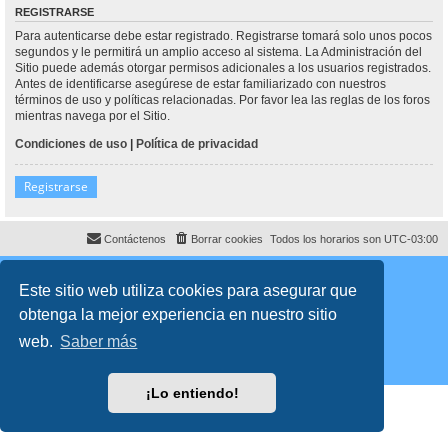
REGISTRARSE
Para autenticarse debe estar registrado. Registrarse tomará solo unos pocos
segundos y le permitirá un amplio acceso al sistema. La Administración del
Sitio puede además otorgar permisos adicionales a los usuarios registrados.
Antes de identificarse asegúrese de estar familiarizado con nuestros
términos de uso y políticas relacionadas. Por favor lea las reglas de los foros
mientras navega por el Sitio.
Condiciones de uso
|
Política de privacidad
Registrarse
Contáctenos
Borrar cookies
Todos los horarios son
UTC-03:00
Desarrollado por
phpBB
® Forum Software © phpBB Limited
Traducción al español por
phpBB España
Este sitio web utiliza cookies para asegurar que
Director:
Dr. Sztarkman
- Diseñado por ©
Abogados Argentinos
2023
obtenga la mejor experiencia en nuestro sitio
Privacidad
|
Condiciones
web.
Saber más
¡Lo entiendo!