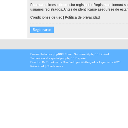
Para autenticarse debe estar registrado. Registrarse tomará s
usuarios registrados. Antes de identificarse asegúrese de estar 
Condiciones de uso
|
Política de privacidad
Registrarse
Desarrollado por
phpBB
® Forum Software © phpBB Limited
Traducción al español por
phpBB España
Director:
Dr. Sztarkman
- Diseñado por ©
Abogados Argentinos
2023
Privacidad
|
Condiciones