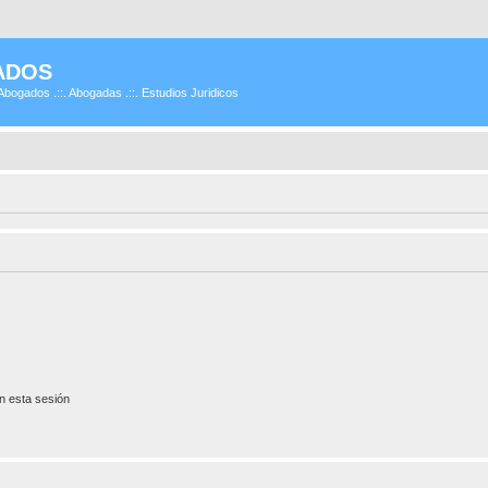
ADOS
Abogados .::. Abogadas .::. Estudios Juridicos
n esta sesión