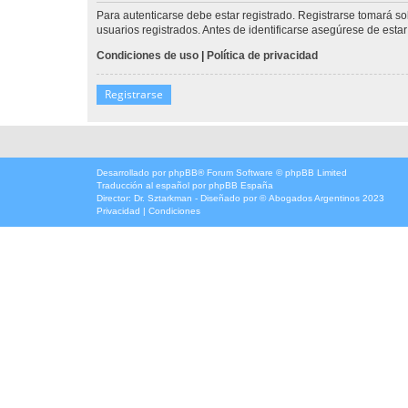
Para autenticarse debe estar registrado. Registrarse tomará s
usuarios registrados. Antes de identificarse asegúrese de estar 
Condiciones de uso
|
Política de privacidad
Registrarse
Desarrollado por
phpBB
® Forum Software © phpBB Limited
Traducción al español por
phpBB España
Director:
Dr. Sztarkman
- Diseñado por ©
Abogados Argentinos
2023
Privacidad
|
Condiciones