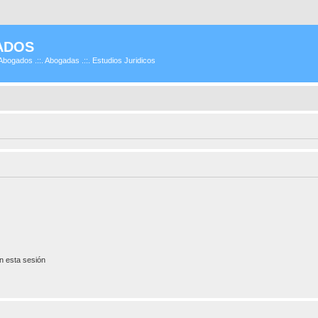
ADOS
Abogados .::. Abogadas .::. Estudios Juridicos
n esta sesión