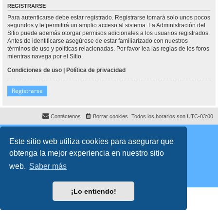
REGISTRARSE
Para autenticarse debe estar registrado. Registrarse tomará solo unos pocos
segundos y le permitirá un amplio acceso al sistema. La Administración del
Sitio puede además otorgar permisos adicionales a los usuarios registrados.
Antes de identificarse asegúrese de estar familiarizado con nuestros
términos de uso y políticas relacionadas. Por favor lea las reglas de los foros
mientras navega por el Sitio.
Condiciones de uso
|
Política de privacidad
Registrarse
Contáctenos
Borrar cookies
Todos los horarios son
UTC-03:00
Desarrollado por
phpBB
® Forum Software © phpBB Limited
Traducción al español por
phpBB España
Este sitio web utiliza cookies para asegurar que
Director:
Dr. Sztarkman
- Diseñado por ©
Abogados Argentinos
2023
obtenga la mejor experiencia en nuestro sitio
Privacidad
|
Condiciones
web.
Saber más
¡Lo entiendo!