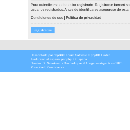
Para autenticarse debe estar registrado. Registrarse tomará s
usuarios registrados. Antes de identificarse asegúrese de estar 
Condiciones de uso
|
Política de privacidad
Registrarse
Desarrollado por
phpBB
® Forum Software © phpBB Limited
Traducción al español por
phpBB España
Director:
Dr. Sztarkman
- Diseñado por ©
Abogados Argentinos
2023
Privacidad
|
Condiciones