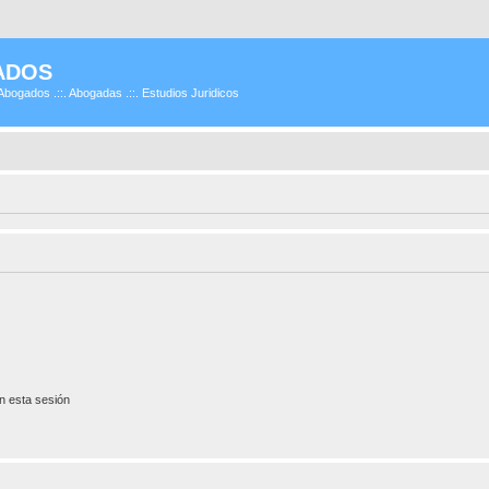
ADOS
Abogados .::. Abogadas .::. Estudios Juridicos
n esta sesión