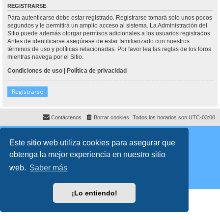
REGISTRARSE
Para autenticarse debe estar registrado. Registrarse tomará solo unos pocos
segundos y le permitirá un amplio acceso al sistema. La Administración del
Sitio puede además otorgar permisos adicionales a los usuarios registrados.
Antes de identificarse asegúrese de estar familiarizado con nuestros
términos de uso y políticas relacionadas. Por favor lea las reglas de los foros
mientras navega por el Sitio.
Condiciones de uso
|
Política de privacidad
Registrarse
Contáctenos
Borrar cookies
Todos los horarios son
UTC-03:00
Desarrollado por
phpBB
® Forum Software © phpBB Limited
Traducción al español por
phpBB España
Este sitio web utiliza cookies para asegurar que
Director:
Dr. Sztarkman
- Diseñado por ©
Abogados Argentinos
2023
obtenga la mejor experiencia en nuestro sitio
Privacidad
|
Condiciones
web.
Saber más
¡Lo entiendo!