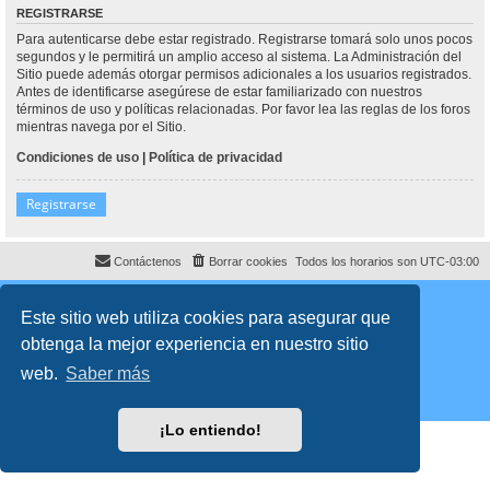
REGISTRARSE
Para autenticarse debe estar registrado. Registrarse tomará solo unos pocos
segundos y le permitirá un amplio acceso al sistema. La Administración del
Sitio puede además otorgar permisos adicionales a los usuarios registrados.
Antes de identificarse asegúrese de estar familiarizado con nuestros
términos de uso y políticas relacionadas. Por favor lea las reglas de los foros
mientras navega por el Sitio.
Condiciones de uso
|
Política de privacidad
Registrarse
Contáctenos
Borrar cookies
Todos los horarios son
UTC-03:00
Desarrollado por
phpBB
® Forum Software © phpBB Limited
Traducción al español por
phpBB España
Este sitio web utiliza cookies para asegurar que
Director:
Dr. Sztarkman
- Diseñado por ©
Abogados Argentinos
2023
obtenga la mejor experiencia en nuestro sitio
Privacidad
|
Condiciones
web.
Saber más
¡Lo entiendo!