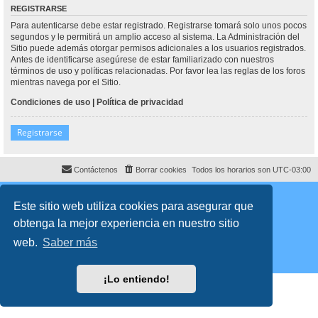
REGISTRARSE
Para autenticarse debe estar registrado. Registrarse tomará solo unos pocos
segundos y le permitirá un amplio acceso al sistema. La Administración del
Sitio puede además otorgar permisos adicionales a los usuarios registrados.
Antes de identificarse asegúrese de estar familiarizado con nuestros
términos de uso y políticas relacionadas. Por favor lea las reglas de los foros
mientras navega por el Sitio.
Condiciones de uso
|
Política de privacidad
Registrarse
Contáctenos
Borrar cookies
Todos los horarios son
UTC-03:00
Desarrollado por
phpBB
® Forum Software © phpBB Limited
Traducción al español por
phpBB España
Este sitio web utiliza cookies para asegurar que
Director:
Dr. Sztarkman
- Diseñado por ©
Abogados Argentinos
2023
obtenga la mejor experiencia en nuestro sitio
Privacidad
|
Condiciones
web.
Saber más
¡Lo entiendo!