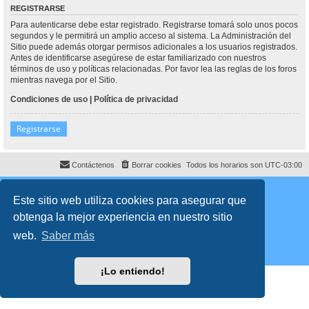
REGISTRARSE
Para autenticarse debe estar registrado. Registrarse tomará solo unos pocos
segundos y le permitirá un amplio acceso al sistema. La Administración del
Sitio puede además otorgar permisos adicionales a los usuarios registrados.
Antes de identificarse asegúrese de estar familiarizado con nuestros
términos de uso y políticas relacionadas. Por favor lea las reglas de los foros
mientras navega por el Sitio.
Condiciones de uso
|
Política de privacidad
Registrarse
Contáctenos
Borrar cookies
Todos los horarios son
UTC-03:00
Desarrollado por
phpBB
® Forum Software © phpBB Limited
Traducción al español por
phpBB España
Este sitio web utiliza cookies para asegurar que
Director:
Dr. Sztarkman
- Diseñado por ©
Abogados Argentinos
2023
obtenga la mejor experiencia en nuestro sitio
Privacidad
|
Condiciones
web.
Saber más
¡Lo entiendo!