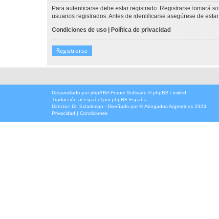
Para autenticarse debe estar registrado. Registrarse tomará s
usuarios registrados. Antes de identificarse asegúrese de estar 
Condiciones de uso
|
Política de privacidad
Registrarse
Desarrollado por
phpBB
® Forum Software © phpBB Limited
Traducción al español por
phpBB España
Director:
Dr. Sztarkman
- Diseñado por ©
Abogados Argentinos
2023
Privacidad
|
Condiciones