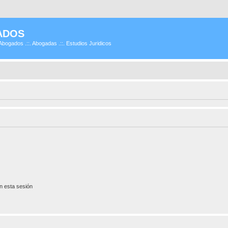
ADOS
Abogados .::. Abogadas .::. Estudios Juridicos
n esta sesión