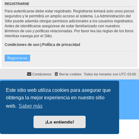
REGISTRARSE
Para autenticarse debe estar registrado. Registrarse tomará solo unos pocos
segundos y le permitirá un amplio acceso al sistema. La Administración del
Sitio puede además otorgar permisos adicionales a los usuarios registrados.
Antes de identificarse asegúrese de estar familiarizado con nuestros
términos de uso y políticas relacionadas. Por favor lea las reglas de los foros
mientras navega por el Sitio.
Condiciones de uso
|
Política de privacidad
Registrarse
Contáctenos
Borrar cookies
Todos los horarios son
UTC-03:00
Desarrollado por
phpBB
® Forum Software © phpBB Limited
Traducción al español por
phpBB España
Este sitio web utiliza cookies para asegurar que
Director:
Dr. Sztarkman
- Diseñado por ©
Abogados Argentinos
2023
obtenga la mejor experiencia en nuestro sitio
Privacidad
|
Condiciones
web.
Saber más
¡Lo entiendo!