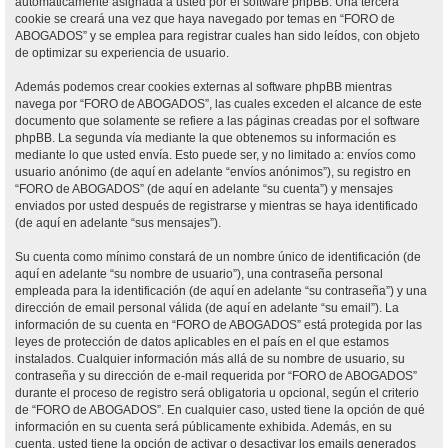
automáticamente asignada a usted por el software phpBB. Una tercera
cookie se creará una vez que haya navegado por temas en “FORO de
ABOGADOS” y se emplea para registrar cuales han sido leídos, con objeto
de optimizar su experiencia de usuario.
Además podemos crear cookies externas al software phpBB mientras
navega por “FORO de ABOGADOS”, las cuales exceden el alcance de este
documento que solamente se refiere a las páginas creadas por el software
phpBB. La segunda vía mediante la que obtenemos su información es
mediante lo que usted envía. Esto puede ser, y no limitado a: envíos como
usuario anónimo (de aquí en adelante “envíos anónimos”), su registro en
“FORO de ABOGADOS” (de aquí en adelante “su cuenta”) y mensajes
enviados por usted después de registrarse y mientras se haya identificado
(de aquí en adelante “sus mensajes”).
Su cuenta como mínimo constará de un nombre único de identificación (de
aquí en adelante “su nombre de usuario”), una contraseña personal
empleada para la identificación (de aquí en adelante “su contraseña”) y una
dirección de email personal válida (de aquí en adelante “su email”). La
información de su cuenta en “FORO de ABOGADOS” está protegida por las
leyes de protección de datos aplicables en el país en el que estamos
instalados. Cualquier información más allá de su nombre de usuario, su
contraseña y su dirección de e-mail requerida por “FORO de ABOGADOS”
durante el proceso de registro será obligatoria u opcional, según el criterio
de “FORO de ABOGADOS”. En cualquier caso, usted tiene la opción de qué
información en su cuenta será públicamente exhibida. Además, en su
cuenta, usted tiene la opción de activar o desactivar los emails generados