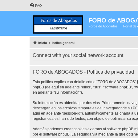
FAQ
FORO de ABOG
Foros de Abogados .::. Portal de 
Inicio
Índice general
Connect with your social network account
FORO de ABOGADOS - Política de privacidad
Esta política explica con detalle cómo “FORO de ABOGADOS” j
phpBB (de aquí en adelante “ellos”, “sus”, “software phpBB”,
en adelante “su información”).
Su información es obtenida por dos vías. Primeramente, nave
descargan en los archivos temporales del navegador de su PC. 
aquí en adelante “session-id”), automáticamente asignada a 
registrar cuales han sido leídos, con objeto de optimizar su ex
Además podemos crear cookies externas al software phpBB mi
por el software phpBB. La segunda vía mediante la que obtene