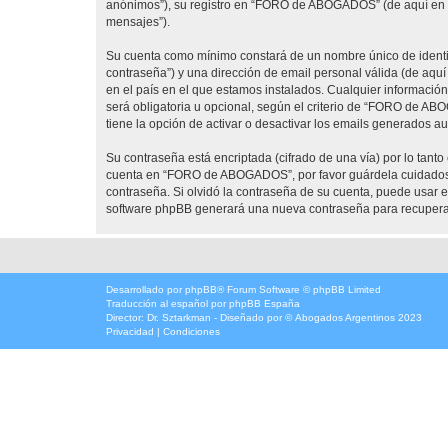
anónimos”), su registro en “FORO de ABOGADOS” (de aquí en ad
mensajes”).
Su cuenta como mínimo constará de un nombre único de identifi
contraseña”) y una dirección de email personal válida (de aqu
en el país en el que estamos instalados. Cualquier informaci
será obligatoria u opcional, según el criterio de “FORO de AB
tiene la opción de activar o desactivar los emails generados 
Su contraseña está encriptada (cifrado de una vía) por lo tan
cuenta en “FORO de ABOGADOS”, por favor guárdela cuidadosa
contraseña. Si olvidó la contraseña de su cuenta, puede usar el
software phpBB generará una nueva contraseña para recupera
Desarrollado por
phpBB
® Forum Software © phpBB Limited
Traducción al español por
phpBB España
Director:
Dr. Sztarkman
- Diseñado por ©
Abogados Argentinos
2023
Privacidad
|
Condiciones