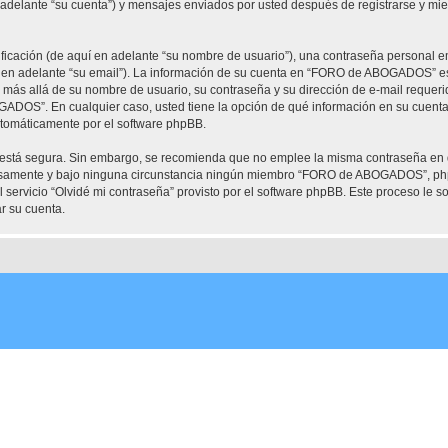
elante “su cuenta”) y mensajes enviados por usted después de registrarse y mient
cación (de aquí en adelante “su nombre de usuario”), una contraseña personal em
í en adelante “su email”). La información de su cuenta en “FORO de ABOGADOS” est
ón más allá de su nombre de usuario, su contraseña y su dirección de e-mail requ
OGADOS”. En cualquier caso, usted tiene la opción de qué información en su cuent
automáticamente por el software phpBB.
to está segura. Sin embargo, se recomienda que no emplee la misma contraseña en 
mente y bajo ninguna circunstancia ningún miembro “FORO de ABOGADOS”, phpBB 
 servicio “Olvidé mi contraseña” provisto por el software phpBB. Este proceso le so
r su cuenta.