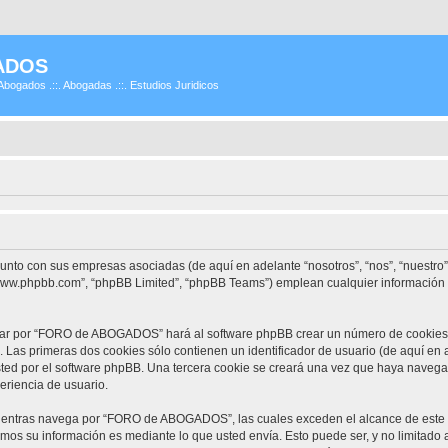
ADOS
Abogados .::. Abogadas .::. Estudios Juridicos
unto con sus empresas asociadas (de aquí en adelante “nosotros”, “nos”, “nuestr
 “www.phpbb.com”, “phpBB Limited”, “phpBB Teams”) emplean cualquier información 
gar por “FORO de ABOGADOS” hará al software phpBB crear un número de cookies, 
Las primeras dos cookies sólo contienen un identificador de usuario (de aquí en a
usted por el software phpBB. Una tercera cookie se creará una vez que haya na
periencia de usuario.
entras navega por “FORO de ABOGADOS”, las cuales exceden el alcance de este 
mos su información es mediante lo que usted envía. Esto puede ser, y no limitado