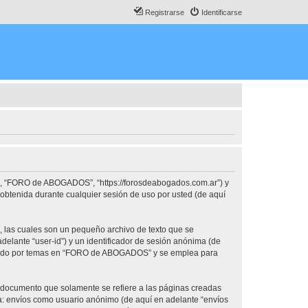
Registrarse
Identificarse
o”, “FORO de ABOGADOS”, “https://forosdeabogados.com.ar”) y
obtenida durante cualquier sesión de uso por usted (de aquí
las cuales son un pequeño archivo de texto que se
delante “user-id”) y un identificador de sesión anónima (de
vegado por temas en “FORO de ABOGADOS” y se emplea para
documento que solamente se refiere a las páginas creadas
 a: envíos como usuario anónimo (de aquí en adelante “envíos