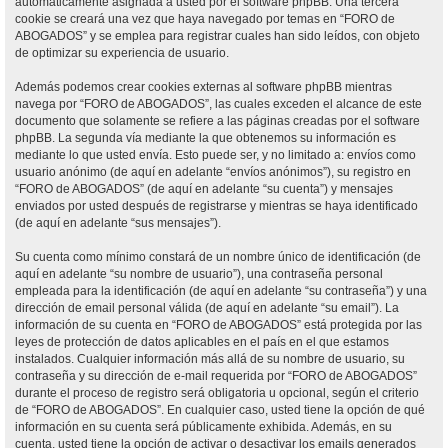
automáticamente asignada a usted por el software phpBB. Una tercera
cookie se creará una vez que haya navegado por temas en “FORO de
ABOGADOS” y se emplea para registrar cuales han sido leídos, con objeto
de optimizar su experiencia de usuario.
Además podemos crear cookies externas al software phpBB mientras
navega por “FORO de ABOGADOS”, las cuales exceden el alcance de este
documento que solamente se refiere a las páginas creadas por el software
phpBB. La segunda vía mediante la que obtenemos su información es
mediante lo que usted envía. Esto puede ser, y no limitado a: envíos como
usuario anónimo (de aquí en adelante “envíos anónimos”), su registro en
“FORO de ABOGADOS” (de aquí en adelante “su cuenta”) y mensajes
enviados por usted después de registrarse y mientras se haya identificado
(de aquí en adelante “sus mensajes”).
Su cuenta como mínimo constará de un nombre único de identificación (de
aquí en adelante “su nombre de usuario”), una contraseña personal
empleada para la identificación (de aquí en adelante “su contraseña”) y una
dirección de email personal válida (de aquí en adelante “su email”). La
información de su cuenta en “FORO de ABOGADOS” está protegida por las
leyes de protección de datos aplicables en el país en el que estamos
instalados. Cualquier información más allá de su nombre de usuario, su
contraseña y su dirección de e-mail requerida por “FORO de ABOGADOS”
durante el proceso de registro será obligatoria u opcional, según el criterio
de “FORO de ABOGADOS”. En cualquier caso, usted tiene la opción de qué
información en su cuenta será públicamente exhibida. Además, en su
cuenta, usted tiene la opción de activar o desactivar los emails generados