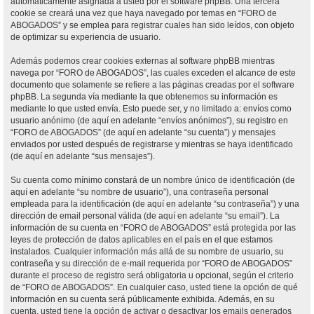
automáticamente asignada a usted por el software phpBB. Una tercera
cookie se creará una vez que haya navegado por temas en “FORO de
ABOGADOS” y se emplea para registrar cuales han sido leídos, con objeto
de optimizar su experiencia de usuario.
Además podemos crear cookies externas al software phpBB mientras
navega por “FORO de ABOGADOS”, las cuales exceden el alcance de este
documento que solamente se refiere a las páginas creadas por el software
phpBB. La segunda vía mediante la que obtenemos su información es
mediante lo que usted envía. Esto puede ser, y no limitado a: envíos como
usuario anónimo (de aquí en adelante “envíos anónimos”), su registro en
“FORO de ABOGADOS” (de aquí en adelante “su cuenta”) y mensajes
enviados por usted después de registrarse y mientras se haya identificado
(de aquí en adelante “sus mensajes”).
Su cuenta como mínimo constará de un nombre único de identificación (de
aquí en adelante “su nombre de usuario”), una contraseña personal
empleada para la identificación (de aquí en adelante “su contraseña”) y una
dirección de email personal válida (de aquí en adelante “su email”). La
información de su cuenta en “FORO de ABOGADOS” está protegida por las
leyes de protección de datos aplicables en el país en el que estamos
instalados. Cualquier información más allá de su nombre de usuario, su
contraseña y su dirección de e-mail requerida por “FORO de ABOGADOS”
durante el proceso de registro será obligatoria u opcional, según el criterio
de “FORO de ABOGADOS”. En cualquier caso, usted tiene la opción de qué
información en su cuenta será públicamente exhibida. Además, en su
cuenta, usted tiene la opción de activar o desactivar los emails generados