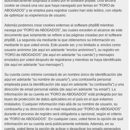
automáticamente asignada a usted por el software phpBB. Una tercera
cookie se creará una vez que haya navegado por temas en “FORO de
ABOGADOS” y se emplea para registrar cuales han sido leídos, con objeto
de optimizar su experiencia de usuario.
Además podemos crear cookies externas al software phpBB mientras
navega por “FORO de ABOGADOS”, las cuales exceden el alcance de este
documento que solamente se refiere a las páginas creadas por el software
phpBB. La segunda vía mediante la que obtenemos su información es
mediante lo que usted envía. Esto puede ser, y no limitado a: envíos como
usuario anónimo (de aquí en adelante “envíos anónimos”), su registro en
“FORO de ABOGADOS” (de aquí en adelante “su cuenta”) y mensajes
enviados por usted después de registrarse y mientras se haya identificado
(de aquí en adelante “sus mensajes”).
Su cuenta como mínimo constará de un nombre único de identificación (de
aquí en adelante “su nombre de usuario”), una contraseña personal
empleada para la identificación (de aquí en adelante “su contraseña”) y una
dirección de email personal válida (de aquí en adelante “su email”). La
información de su cuenta en “FORO de ABOGADOS” está protegida por las
leyes de protección de datos aplicables en el país en el que estamos
instalados. Cualquier información más allá de su nombre de usuario, su
contraseña y su dirección de e-mail requerida por “FORO de ABOGADOS”
durante el proceso de registro será obligatoria u opcional, según el criterio
de “FORO de ABOGADOS”. En cualquier caso, usted tiene la opción de qué
información en su cuenta será públicamente exhibida. Además, en su
cuenta, usted tiene la opción de activar o desactivar los emails generados