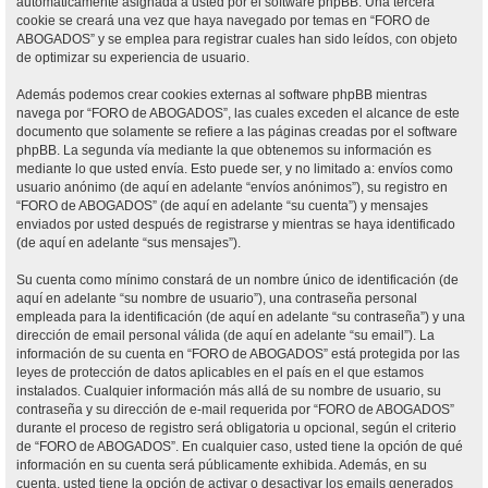
automáticamente asignada a usted por el software phpBB. Una tercera
cookie se creará una vez que haya navegado por temas en “FORO de
ABOGADOS” y se emplea para registrar cuales han sido leídos, con objeto
de optimizar su experiencia de usuario.
Además podemos crear cookies externas al software phpBB mientras
navega por “FORO de ABOGADOS”, las cuales exceden el alcance de este
documento que solamente se refiere a las páginas creadas por el software
phpBB. La segunda vía mediante la que obtenemos su información es
mediante lo que usted envía. Esto puede ser, y no limitado a: envíos como
usuario anónimo (de aquí en adelante “envíos anónimos”), su registro en
“FORO de ABOGADOS” (de aquí en adelante “su cuenta”) y mensajes
enviados por usted después de registrarse y mientras se haya identificado
(de aquí en adelante “sus mensajes”).
Su cuenta como mínimo constará de un nombre único de identificación (de
aquí en adelante “su nombre de usuario”), una contraseña personal
empleada para la identificación (de aquí en adelante “su contraseña”) y una
dirección de email personal válida (de aquí en adelante “su email”). La
información de su cuenta en “FORO de ABOGADOS” está protegida por las
leyes de protección de datos aplicables en el país en el que estamos
instalados. Cualquier información más allá de su nombre de usuario, su
contraseña y su dirección de e-mail requerida por “FORO de ABOGADOS”
durante el proceso de registro será obligatoria u opcional, según el criterio
de “FORO de ABOGADOS”. En cualquier caso, usted tiene la opción de qué
información en su cuenta será públicamente exhibida. Además, en su
cuenta, usted tiene la opción de activar o desactivar los emails generados