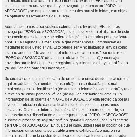
automáticamente asignada a usted por el software phpBB. Una tercera
cookie se creará una vez que haya navegado por temas en “FORO de
ABOGADOS” y se emplea para registrar cuales han sido leídos, con objeto
de optimizar su experiencia de usuario.
Además podemos crear cookies externas al software phpBB mientras
navega por “FORO de ABOGADOS”, las cuales exceden el alcance de este
documento que solamente se refiere a las páginas creadas por el software
phpBB. La segunda vía mediante la que obtenemos su información es
mediante lo que usted envía. Esto puede ser, y no limitado a: envíos como
usuario anónimo (de aquí en adelante “envíos anónimos”), su registro en
“FORO de ABOGADOS” (de aquí en adelante “su cuenta”) y mensajes
enviados por usted después de registrarse y mientras se haya identificado
(de aquí en adelante “sus mensajes”).
Su cuenta como mínimo constará de un nombre único de identificación (de
aquí en adelante “su nombre de usuario”), una contraseña personal
empleada para la identificación (de aquí en adelante “su contraseña”) y una
dirección de email personal válida (de aquí en adelante “su email”). La
información de su cuenta en “FORO de ABOGADOS” está protegida por las
leyes de protección de datos aplicables en el país en el que estamos
instalados. Cualquier información más allá de su nombre de usuario, su
contraseña y su dirección de e-mail requerida por “FORO de ABOGADOS”
durante el proceso de registro será obligatoria u opcional, según el criterio
de “FORO de ABOGADOS”. En cualquier caso, usted tiene la opción de qué
información en su cuenta será públicamente exhibida. Además, en su
cuenta, usted tiene la opción de activar o desactivar los emails generados