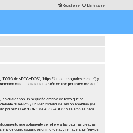
Registrarse
Identificarse
o”, “FORO de ABOGADOS”, “https://forosdeabogados.com.ar”) y
obtenida durante cualquier sesión de uso por usted (de aquí
las cuales son un pequeño archivo de texto que se
delante “user-id”) y un identificador de sesión anónima (de
vegado por temas en “FORO de ABOGADOS” y se emplea para
documento que solamente se refiere a las páginas creadas
 a: envíos como usuario anónimo (de aquí en adelante “envíos