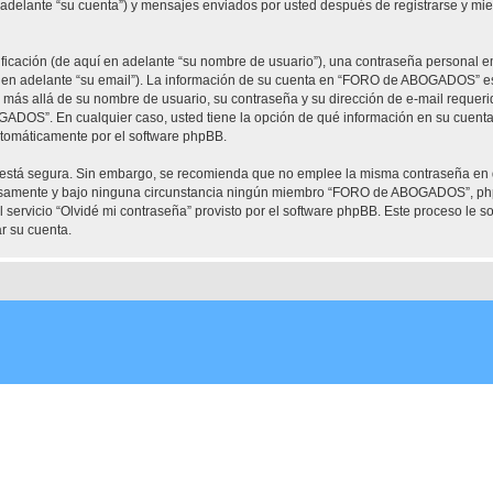
elante “su cuenta”) y mensajes enviados por usted después de registrarse y mient
cación (de aquí en adelante “su nombre de usuario”), una contraseña personal em
í en adelante “su email”). La información de su cuenta en “FORO de ABOGADOS” est
ón más allá de su nombre de usuario, su contraseña y su dirección de e-mail requ
OGADOS”. En cualquier caso, usted tiene la opción de qué información en su cuent
automáticamente por el software phpBB.
to está segura. Sin embargo, se recomienda que no emplee la misma contraseña en 
mente y bajo ninguna circunstancia ningún miembro “FORO de ABOGADOS”, phpBB 
 servicio “Olvidé mi contraseña” provisto por el software phpBB. Este proceso le so
r su cuenta.