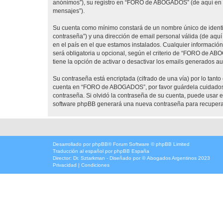
anónimos”), su registro en “FORO de ABOGADOS” (de aquí en ad
mensajes”).
Su cuenta como mínimo constará de un nombre único de identifi
contraseña”) y una dirección de email personal válida (de aqu
en el país en el que estamos instalados. Cualquier informaci
será obligatoria u opcional, según el criterio de “FORO de AB
tiene la opción de activar o desactivar los emails generados 
Su contraseña está encriptada (cifrado de una vía) por lo tan
cuenta en “FORO de ABOGADOS”, por favor guárdela cuidadosa
contraseña. Si olvidó la contraseña de su cuenta, puede usar el
software phpBB generará una nueva contraseña para recupera
Desarrollado por
phpBB
® Forum Software © phpBB Limited
Traducción al español por
phpBB España
Director:
Dr. Sztarkman
- Diseñado por ©
Abogados Argentinos
2023
Privacidad
|
Condiciones