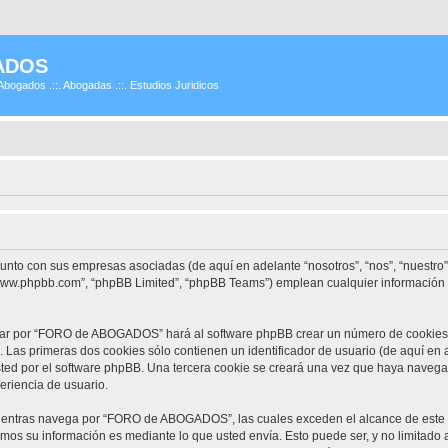
ADOS
Abogados .::. Abogadas .::. Estudios Juridicos
unto con sus empresas asociadas (de aquí en adelante “nosotros”, “nos”, “nuestr
 “www.phpbb.com”, “phpBB Limited”, “phpBB Teams”) emplean cualquier información 
gar por “FORO de ABOGADOS” hará al software phpBB crear un número de cookies, 
Las primeras dos cookies sólo contienen un identificador de usuario (de aquí en a
usted por el software phpBB. Una tercera cookie se creará una vez que haya na
periencia de usuario.
entras navega por “FORO de ABOGADOS”, las cuales exceden el alcance de este 
mos su información es mediante lo que usted envía. Esto puede ser, y no limitado