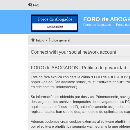
FAQ
FORO de ABOG
Foros de Abogados .::. Portal de 
Inicio
Índice general
Connect with your social network account
FORO de ABOGADOS - Política de privacidad
Esta política explica con detalle cómo “FORO de ABOGADOS” j
phpBB (de aquí en adelante “ellos”, “sus”, “software phpBB”,
en adelante “su información”).
Su información es obtenida por dos vías. Primeramente, nave
descargan en los archivos temporales del navegador de su PC. 
aquí en adelante “session-id”), automáticamente asignada a 
registrar cuales han sido leídos, con objeto de optimizar su ex
Además podemos crear cookies externas al software phpBB mi
por el software phpBB. La segunda vía mediante la que obtene