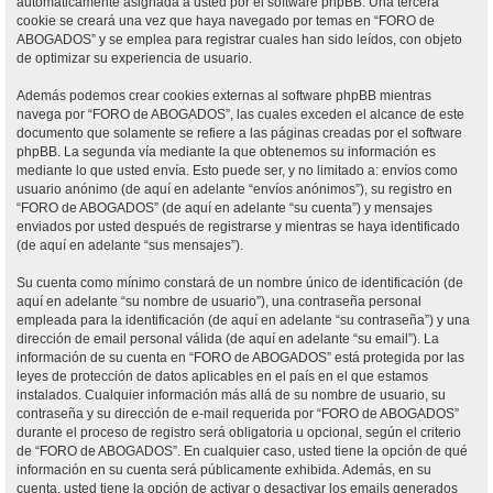
automáticamente asignada a usted por el software phpBB. Una tercera
cookie se creará una vez que haya navegado por temas en “FORO de
ABOGADOS” y se emplea para registrar cuales han sido leídos, con objeto
de optimizar su experiencia de usuario.
Además podemos crear cookies externas al software phpBB mientras
navega por “FORO de ABOGADOS”, las cuales exceden el alcance de este
documento que solamente se refiere a las páginas creadas por el software
phpBB. La segunda vía mediante la que obtenemos su información es
mediante lo que usted envía. Esto puede ser, y no limitado a: envíos como
usuario anónimo (de aquí en adelante “envíos anónimos”), su registro en
“FORO de ABOGADOS” (de aquí en adelante “su cuenta”) y mensajes
enviados por usted después de registrarse y mientras se haya identificado
(de aquí en adelante “sus mensajes”).
Su cuenta como mínimo constará de un nombre único de identificación (de
aquí en adelante “su nombre de usuario”), una contraseña personal
empleada para la identificación (de aquí en adelante “su contraseña”) y una
dirección de email personal válida (de aquí en adelante “su email”). La
información de su cuenta en “FORO de ABOGADOS” está protegida por las
leyes de protección de datos aplicables en el país en el que estamos
instalados. Cualquier información más allá de su nombre de usuario, su
contraseña y su dirección de e-mail requerida por “FORO de ABOGADOS”
durante el proceso de registro será obligatoria u opcional, según el criterio
de “FORO de ABOGADOS”. En cualquier caso, usted tiene la opción de qué
información en su cuenta será públicamente exhibida. Además, en su
cuenta, usted tiene la opción de activar o desactivar los emails generados