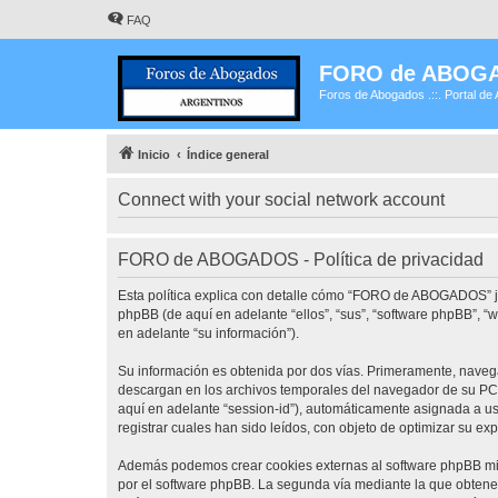
FAQ
FORO de ABOG
Foros de Abogados .::. Portal de 
Inicio
Índice general
Connect with your social network account
FORO de ABOGADOS - Política de privacidad
Esta política explica con detalle cómo “FORO de ABOGADOS” j
phpBB (de aquí en adelante “ellos”, “sus”, “software phpBB”,
en adelante “su información”).
Su información es obtenida por dos vías. Primeramente, nave
descargan en los archivos temporales del navegador de su PC. 
aquí en adelante “session-id”), automáticamente asignada a 
registrar cuales han sido leídos, con objeto de optimizar su ex
Además podemos crear cookies externas al software phpBB mi
por el software phpBB. La segunda vía mediante la que obtene