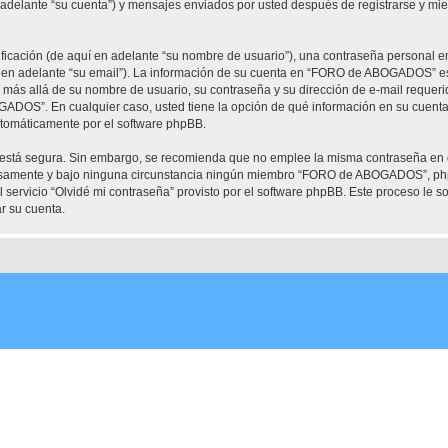
elante “su cuenta”) y mensajes enviados por usted después de registrarse y mient
cación (de aquí en adelante “su nombre de usuario”), una contraseña personal em
í en adelante “su email”). La información de su cuenta en “FORO de ABOGADOS” est
ón más allá de su nombre de usuario, su contraseña y su dirección de e-mail requ
OGADOS”. En cualquier caso, usted tiene la opción de qué información en su cuent
automáticamente por el software phpBB.
to está segura. Sin embargo, se recomienda que no emplee la misma contraseña en 
mente y bajo ninguna circunstancia ningún miembro “FORO de ABOGADOS”, phpBB 
 servicio “Olvidé mi contraseña” provisto por el software phpBB. Este proceso le so
r su cuenta.