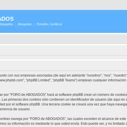
ADOS
Abogados .::. Abogadas .::. Estudios Juridicos
unto con sus empresas asociadas (de aquí en adelante “nosotros”, “nos”, “nuestr
 “www.phpbb.com”, “phpBB Limited”, “phpBB Teams”) emplean cualquier información 
gar por “FORO de ABOGADOS” hará al software phpBB crear un número de cookies, 
Las primeras dos cookies sólo contienen un identificador de usuario (de aquí en a
usted por el software phpBB. Una tercera cookie se creará una vez que haya na
periencia de usuario.
entras navega por “FORO de ABOGADOS”, las cuales exceden el alcance de este 
mos su información es mediante lo que usted envía. Esto puede ser, y no limitado