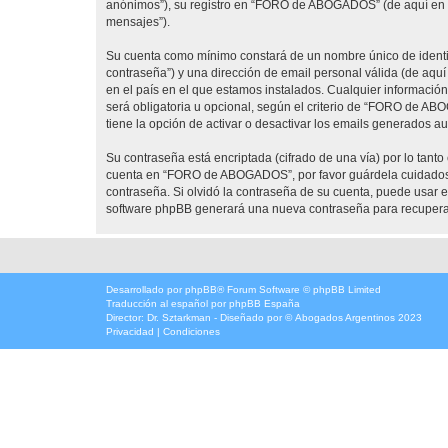
anónimos”), su registro en “FORO de ABOGADOS” (de aquí en ad
mensajes”).
Su cuenta como mínimo constará de un nombre único de identifi
contraseña”) y una dirección de email personal válida (de aqu
en el país en el que estamos instalados. Cualquier informaci
será obligatoria u opcional, según el criterio de “FORO de AB
tiene la opción de activar o desactivar los emails generados 
Su contraseña está encriptada (cifrado de una vía) por lo tan
cuenta en “FORO de ABOGADOS”, por favor guárdela cuidadosa
contraseña. Si olvidó la contraseña de su cuenta, puede usar el
software phpBB generará una nueva contraseña para recupera
Desarrollado por
phpBB
® Forum Software © phpBB Limited
Traducción al español por
phpBB España
Director:
Dr. Sztarkman
- Diseñado por ©
Abogados Argentinos
2023
Privacidad
|
Condiciones