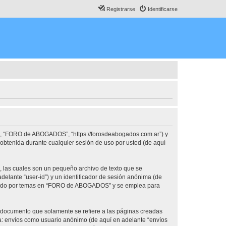
Registrarse
Identificarse
o”, “FORO de ABOGADOS”, “https://forosdeabogados.com.ar”) y
obtenida durante cualquier sesión de uso por usted (de aquí
las cuales son un pequeño archivo de texto que se
delante “user-id”) y un identificador de sesión anónima (de
vegado por temas en “FORO de ABOGADOS” y se emplea para
documento que solamente se refiere a las páginas creadas
 a: envíos como usuario anónimo (de aquí en adelante “envíos