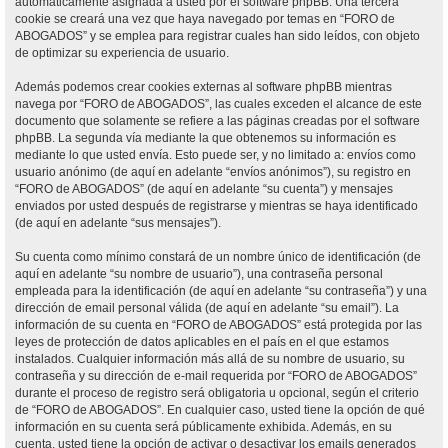
automáticamente asignada a usted por el software phpBB. Una tercera
cookie se creará una vez que haya navegado por temas en “FORO de
ABOGADOS” y se emplea para registrar cuales han sido leídos, con objeto
de optimizar su experiencia de usuario.
Además podemos crear cookies externas al software phpBB mientras
navega por “FORO de ABOGADOS”, las cuales exceden el alcance de este
documento que solamente se refiere a las páginas creadas por el software
phpBB. La segunda vía mediante la que obtenemos su información es
mediante lo que usted envía. Esto puede ser, y no limitado a: envíos como
usuario anónimo (de aquí en adelante “envíos anónimos”), su registro en
“FORO de ABOGADOS” (de aquí en adelante “su cuenta”) y mensajes
enviados por usted después de registrarse y mientras se haya identificado
(de aquí en adelante “sus mensajes”).
Su cuenta como mínimo constará de un nombre único de identificación (de
aquí en adelante “su nombre de usuario”), una contraseña personal
empleada para la identificación (de aquí en adelante “su contraseña”) y una
dirección de email personal válida (de aquí en adelante “su email”). La
información de su cuenta en “FORO de ABOGADOS” está protegida por las
leyes de protección de datos aplicables en el país en el que estamos
instalados. Cualquier información más allá de su nombre de usuario, su
contraseña y su dirección de e-mail requerida por “FORO de ABOGADOS”
durante el proceso de registro será obligatoria u opcional, según el criterio
de “FORO de ABOGADOS”. En cualquier caso, usted tiene la opción de qué
información en su cuenta será públicamente exhibida. Además, en su
cuenta, usted tiene la opción de activar o desactivar los emails generados