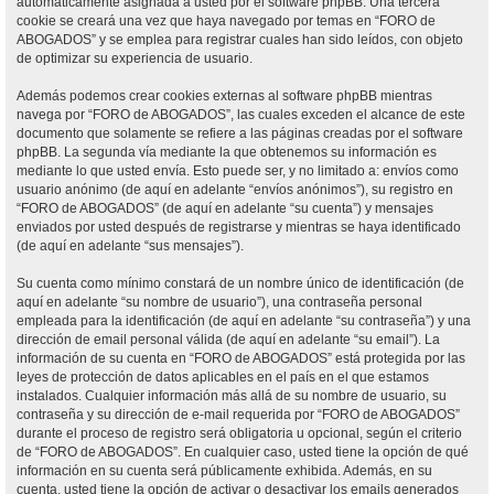
automáticamente asignada a usted por el software phpBB. Una tercera
cookie se creará una vez que haya navegado por temas en “FORO de
ABOGADOS” y se emplea para registrar cuales han sido leídos, con objeto
de optimizar su experiencia de usuario.
Además podemos crear cookies externas al software phpBB mientras
navega por “FORO de ABOGADOS”, las cuales exceden el alcance de este
documento que solamente se refiere a las páginas creadas por el software
phpBB. La segunda vía mediante la que obtenemos su información es
mediante lo que usted envía. Esto puede ser, y no limitado a: envíos como
usuario anónimo (de aquí en adelante “envíos anónimos”), su registro en
“FORO de ABOGADOS” (de aquí en adelante “su cuenta”) y mensajes
enviados por usted después de registrarse y mientras se haya identificado
(de aquí en adelante “sus mensajes”).
Su cuenta como mínimo constará de un nombre único de identificación (de
aquí en adelante “su nombre de usuario”), una contraseña personal
empleada para la identificación (de aquí en adelante “su contraseña”) y una
dirección de email personal válida (de aquí en adelante “su email”). La
información de su cuenta en “FORO de ABOGADOS” está protegida por las
leyes de protección de datos aplicables en el país en el que estamos
instalados. Cualquier información más allá de su nombre de usuario, su
contraseña y su dirección de e-mail requerida por “FORO de ABOGADOS”
durante el proceso de registro será obligatoria u opcional, según el criterio
de “FORO de ABOGADOS”. En cualquier caso, usted tiene la opción de qué
información en su cuenta será públicamente exhibida. Además, en su
cuenta, usted tiene la opción de activar o desactivar los emails generados