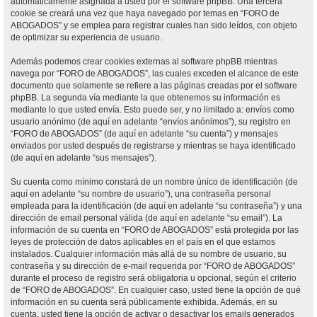
automáticamente asignada a usted por el software phpBB. Una tercera
cookie se creará una vez que haya navegado por temas en “FORO de
ABOGADOS” y se emplea para registrar cuales han sido leídos, con objeto
de optimizar su experiencia de usuario.
Además podemos crear cookies externas al software phpBB mientras
navega por “FORO de ABOGADOS”, las cuales exceden el alcance de este
documento que solamente se refiere a las páginas creadas por el software
phpBB. La segunda vía mediante la que obtenemos su información es
mediante lo que usted envía. Esto puede ser, y no limitado a: envíos como
usuario anónimo (de aquí en adelante “envíos anónimos”), su registro en
“FORO de ABOGADOS” (de aquí en adelante “su cuenta”) y mensajes
enviados por usted después de registrarse y mientras se haya identificado
(de aquí en adelante “sus mensajes”).
Su cuenta como mínimo constará de un nombre único de identificación (de
aquí en adelante “su nombre de usuario”), una contraseña personal
empleada para la identificación (de aquí en adelante “su contraseña”) y una
dirección de email personal válida (de aquí en adelante “su email”). La
información de su cuenta en “FORO de ABOGADOS” está protegida por las
leyes de protección de datos aplicables en el país en el que estamos
instalados. Cualquier información más allá de su nombre de usuario, su
contraseña y su dirección de e-mail requerida por “FORO de ABOGADOS”
durante el proceso de registro será obligatoria u opcional, según el criterio
de “FORO de ABOGADOS”. En cualquier caso, usted tiene la opción de qué
información en su cuenta será públicamente exhibida. Además, en su
cuenta, usted tiene la opción de activar o desactivar los emails generados