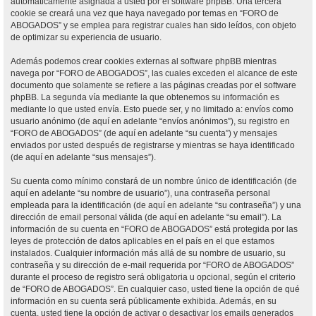
automáticamente asignada a usted por el software phpBB. Una tercera
cookie se creará una vez que haya navegado por temas en “FORO de
ABOGADOS” y se emplea para registrar cuales han sido leídos, con objeto
de optimizar su experiencia de usuario.
Además podemos crear cookies externas al software phpBB mientras
navega por “FORO de ABOGADOS”, las cuales exceden el alcance de este
documento que solamente se refiere a las páginas creadas por el software
phpBB. La segunda vía mediante la que obtenemos su información es
mediante lo que usted envía. Esto puede ser, y no limitado a: envíos como
usuario anónimo (de aquí en adelante “envíos anónimos”), su registro en
“FORO de ABOGADOS” (de aquí en adelante “su cuenta”) y mensajes
enviados por usted después de registrarse y mientras se haya identificado
(de aquí en adelante “sus mensajes”).
Su cuenta como mínimo constará de un nombre único de identificación (de
aquí en adelante “su nombre de usuario”), una contraseña personal
empleada para la identificación (de aquí en adelante “su contraseña”) y una
dirección de email personal válida (de aquí en adelante “su email”). La
información de su cuenta en “FORO de ABOGADOS” está protegida por las
leyes de protección de datos aplicables en el país en el que estamos
instalados. Cualquier información más allá de su nombre de usuario, su
contraseña y su dirección de e-mail requerida por “FORO de ABOGADOS”
durante el proceso de registro será obligatoria u opcional, según el criterio
de “FORO de ABOGADOS”. En cualquier caso, usted tiene la opción de qué
información en su cuenta será públicamente exhibida. Además, en su
cuenta, usted tiene la opción de activar o desactivar los emails generados