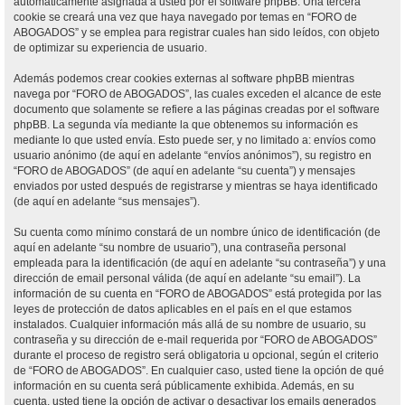
automáticamente asignada a usted por el software phpBB. Una tercera
cookie se creará una vez que haya navegado por temas en “FORO de
ABOGADOS” y se emplea para registrar cuales han sido leídos, con objeto
de optimizar su experiencia de usuario.
Además podemos crear cookies externas al software phpBB mientras
navega por “FORO de ABOGADOS”, las cuales exceden el alcance de este
documento que solamente se refiere a las páginas creadas por el software
phpBB. La segunda vía mediante la que obtenemos su información es
mediante lo que usted envía. Esto puede ser, y no limitado a: envíos como
usuario anónimo (de aquí en adelante “envíos anónimos”), su registro en
“FORO de ABOGADOS” (de aquí en adelante “su cuenta”) y mensajes
enviados por usted después de registrarse y mientras se haya identificado
(de aquí en adelante “sus mensajes”).
Su cuenta como mínimo constará de un nombre único de identificación (de
aquí en adelante “su nombre de usuario”), una contraseña personal
empleada para la identificación (de aquí en adelante “su contraseña”) y una
dirección de email personal válida (de aquí en adelante “su email”). La
información de su cuenta en “FORO de ABOGADOS” está protegida por las
leyes de protección de datos aplicables en el país en el que estamos
instalados. Cualquier información más allá de su nombre de usuario, su
contraseña y su dirección de e-mail requerida por “FORO de ABOGADOS”
durante el proceso de registro será obligatoria u opcional, según el criterio
de “FORO de ABOGADOS”. En cualquier caso, usted tiene la opción de qué
información en su cuenta será públicamente exhibida. Además, en su
cuenta, usted tiene la opción de activar o desactivar los emails generados