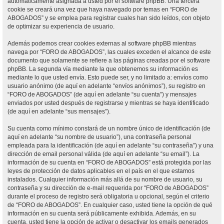
automáticamente asignada a usted por el software phpBB. Una tercera
cookie se creará una vez que haya navegado por temas en “FORO de
ABOGADOS” y se emplea para registrar cuales han sido leídos, con objeto
de optimizar su experiencia de usuario.
Además podemos crear cookies externas al software phpBB mientras
navega por “FORO de ABOGADOS”, las cuales exceden el alcance de este
documento que solamente se refiere a las páginas creadas por el software
phpBB. La segunda vía mediante la que obtenemos su información es
mediante lo que usted envía. Esto puede ser, y no limitado a: envíos como
usuario anónimo (de aquí en adelante “envíos anónimos”), su registro en
“FORO de ABOGADOS” (de aquí en adelante “su cuenta”) y mensajes
enviados por usted después de registrarse y mientras se haya identificado
(de aquí en adelante “sus mensajes”).
Su cuenta como mínimo constará de un nombre único de identificación (de
aquí en adelante “su nombre de usuario”), una contraseña personal
empleada para la identificación (de aquí en adelante “su contraseña”) y una
dirección de email personal válida (de aquí en adelante “su email”). La
información de su cuenta en “FORO de ABOGADOS” está protegida por las
leyes de protección de datos aplicables en el país en el que estamos
instalados. Cualquier información más allá de su nombre de usuario, su
contraseña y su dirección de e-mail requerida por “FORO de ABOGADOS”
durante el proceso de registro será obligatoria u opcional, según el criterio
de “FORO de ABOGADOS”. En cualquier caso, usted tiene la opción de qué
información en su cuenta será públicamente exhibida. Además, en su
cuenta, usted tiene la opción de activar o desactivar los emails generados