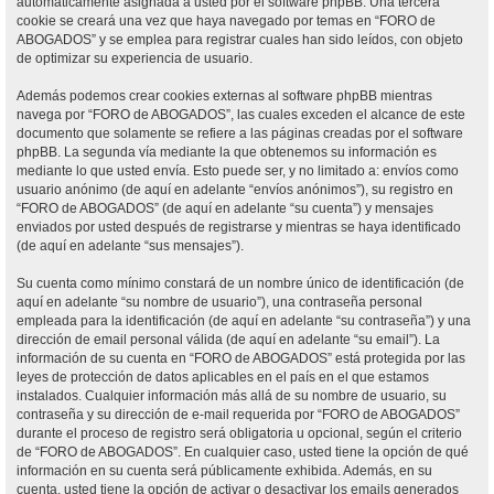
automáticamente asignada a usted por el software phpBB. Una tercera
cookie se creará una vez que haya navegado por temas en “FORO de
ABOGADOS” y se emplea para registrar cuales han sido leídos, con objeto
de optimizar su experiencia de usuario.
Además podemos crear cookies externas al software phpBB mientras
navega por “FORO de ABOGADOS”, las cuales exceden el alcance de este
documento que solamente se refiere a las páginas creadas por el software
phpBB. La segunda vía mediante la que obtenemos su información es
mediante lo que usted envía. Esto puede ser, y no limitado a: envíos como
usuario anónimo (de aquí en adelante “envíos anónimos”), su registro en
“FORO de ABOGADOS” (de aquí en adelante “su cuenta”) y mensajes
enviados por usted después de registrarse y mientras se haya identificado
(de aquí en adelante “sus mensajes”).
Su cuenta como mínimo constará de un nombre único de identificación (de
aquí en adelante “su nombre de usuario”), una contraseña personal
empleada para la identificación (de aquí en adelante “su contraseña”) y una
dirección de email personal válida (de aquí en adelante “su email”). La
información de su cuenta en “FORO de ABOGADOS” está protegida por las
leyes de protección de datos aplicables en el país en el que estamos
instalados. Cualquier información más allá de su nombre de usuario, su
contraseña y su dirección de e-mail requerida por “FORO de ABOGADOS”
durante el proceso de registro será obligatoria u opcional, según el criterio
de “FORO de ABOGADOS”. En cualquier caso, usted tiene la opción de qué
información en su cuenta será públicamente exhibida. Además, en su
cuenta, usted tiene la opción de activar o desactivar los emails generados