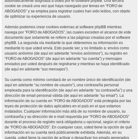
automáticamente asignada a usted por el software phpBB. Una tercera
cookie se creará una vez que haya navegado por temas en “FORO de
ABOGADOS” y se emplea para registrar cuales han sido leídos, con objeto
de optimizar su experiencia de usuario.
Además podemos crear cookies externas al software phpBB mientras
navega por “FORO de ABOGADOS”, las cuales exceden el alcance de este
documento que solamente se refiere a las páginas creadas por el software
phpBB. La segunda vía mediante la que obtenemos su información es
mediante lo que usted envía. Esto puede ser, y no limitado a: envíos como
usuario anónimo (de aquí en adelante “envíos anónimos”), su registro en
“FORO de ABOGADOS” (de aquí en adelante “su cuenta”) y mensajes
enviados por usted después de registrarse y mientras se haya identificado
(de aquí en adelante “sus mensajes”).
Su cuenta como mínimo constará de un nombre único de identificación (de
aquí en adelante “su nombre de usuario”), una contraseña personal
empleada para la identificación (de aquí en adelante “su contraseña”) y una
dirección de email personal válida (de aquí en adelante “su email”). La
información de su cuenta en “FORO de ABOGADOS” está protegida por las
leyes de protección de datos aplicables en el país en el que estamos
instalados. Cualquier información más allá de su nombre de usuario, su
contraseña y su dirección de e-mail requerida por “FORO de ABOGADOS”
durante el proceso de registro será obligatoria u opcional, según el criterio
de “FORO de ABOGADOS”. En cualquier caso, usted tiene la opción de qué
información en su cuenta será públicamente exhibida. Además, en su
cuenta, usted tiene la opción de activar o desactivar los emails generados