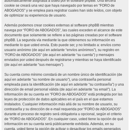
automáticamente asignada a usted por el software phpBB. Una tercera
cookie se creará una vez que haya navegado por temas en “FORO de
ABOGADOS” y se emplea para registrar cuales han sido leídos, con objeto
de optimizar su experiencia de usuario.
Además podemos crear cookies externas al software phpBB mientras
navega por “FORO de ABOGADOS”, las cuales exceden el alcance de este
documento que solamente se refiere a las páginas creadas por el software
phpBB. La segunda vía mediante la que obtenemos su información es
mediante lo que usted envía. Esto puede ser, y no limitado a: envíos como
usuario anónimo (de aquí en adelante “envíos anónimos”), su registro en
“FORO de ABOGADOS” (de aquí en adelante “su cuenta”) y mensajes
enviados por usted después de registrarse y mientras se haya identificado
(de aquí en adelante “sus mensajes”).
Su cuenta como mínimo constará de un nombre único de identificación (de
aquí en adelante “su nombre de usuario”), una contraseña personal
empleada para la identificación (de aquí en adelante “su contraseña”) y una
dirección de email personal válida (de aquí en adelante “su email”). La
información de su cuenta en “FORO de ABOGADOS” está protegida por las
leyes de protección de datos aplicables en el país en el que estamos
instalados. Cualquier información más allá de su nombre de usuario, su
contraseña y su dirección de e-mail requerida por “FORO de ABOGADOS”
durante el proceso de registro será obligatoria u opcional, según el criterio
de “FORO de ABOGADOS”. En cualquier caso, usted tiene la opción de qué
información en su cuenta será públicamente exhibida. Además, en su
cuenta, usted tiene la opción de activar o desactivar los emails generados