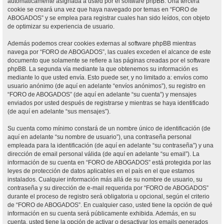
automáticamente asignada a usted por el software phpBB. Una tercera
cookie se creará una vez que haya navegado por temas en “FORO de
ABOGADOS” y se emplea para registrar cuales han sido leídos, con objeto
de optimizar su experiencia de usuario.
Además podemos crear cookies externas al software phpBB mientras
navega por “FORO de ABOGADOS”, las cuales exceden el alcance de este
documento que solamente se refiere a las páginas creadas por el software
phpBB. La segunda vía mediante la que obtenemos su información es
mediante lo que usted envía. Esto puede ser, y no limitado a: envíos como
usuario anónimo (de aquí en adelante “envíos anónimos”), su registro en
“FORO de ABOGADOS” (de aquí en adelante “su cuenta”) y mensajes
enviados por usted después de registrarse y mientras se haya identificado
(de aquí en adelante “sus mensajes”).
Su cuenta como mínimo constará de un nombre único de identificación (de
aquí en adelante “su nombre de usuario”), una contraseña personal
empleada para la identificación (de aquí en adelante “su contraseña”) y una
dirección de email personal válida (de aquí en adelante “su email”). La
información de su cuenta en “FORO de ABOGADOS” está protegida por las
leyes de protección de datos aplicables en el país en el que estamos
instalados. Cualquier información más allá de su nombre de usuario, su
contraseña y su dirección de e-mail requerida por “FORO de ABOGADOS”
durante el proceso de registro será obligatoria u opcional, según el criterio
de “FORO de ABOGADOS”. En cualquier caso, usted tiene la opción de qué
información en su cuenta será públicamente exhibida. Además, en su
cuenta, usted tiene la opción de activar o desactivar los emails generados