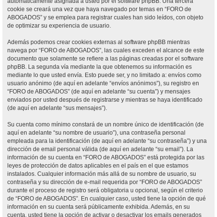
automáticamente asignada a usted por el software phpBB. Una tercera
cookie se creará una vez que haya navegado por temas en “FORO de
ABOGADOS” y se emplea para registrar cuales han sido leídos, con objeto
de optimizar su experiencia de usuario.
Además podemos crear cookies externas al software phpBB mientras
navega por “FORO de ABOGADOS”, las cuales exceden el alcance de este
documento que solamente se refiere a las páginas creadas por el software
phpBB. La segunda vía mediante la que obtenemos su información es
mediante lo que usted envía. Esto puede ser, y no limitado a: envíos como
usuario anónimo (de aquí en adelante “envíos anónimos”), su registro en
“FORO de ABOGADOS” (de aquí en adelante “su cuenta”) y mensajes
enviados por usted después de registrarse y mientras se haya identificado
(de aquí en adelante “sus mensajes”).
Su cuenta como mínimo constará de un nombre único de identificación (de
aquí en adelante “su nombre de usuario”), una contraseña personal
empleada para la identificación (de aquí en adelante “su contraseña”) y una
dirección de email personal válida (de aquí en adelante “su email”). La
información de su cuenta en “FORO de ABOGADOS” está protegida por las
leyes de protección de datos aplicables en el país en el que estamos
instalados. Cualquier información más allá de su nombre de usuario, su
contraseña y su dirección de e-mail requerida por “FORO de ABOGADOS”
durante el proceso de registro será obligatoria u opcional, según el criterio
de “FORO de ABOGADOS”. En cualquier caso, usted tiene la opción de qué
información en su cuenta será públicamente exhibida. Además, en su
cuenta, usted tiene la opción de activar o desactivar los emails generados