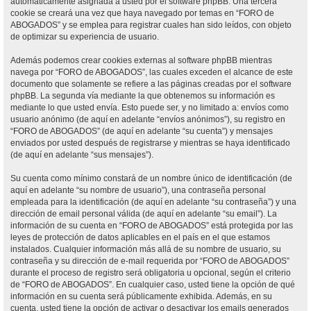
automáticamente asignada a usted por el software phpBB. Una tercera
cookie se creará una vez que haya navegado por temas en “FORO de
ABOGADOS” y se emplea para registrar cuales han sido leídos, con objeto
de optimizar su experiencia de usuario.
Además podemos crear cookies externas al software phpBB mientras
navega por “FORO de ABOGADOS”, las cuales exceden el alcance de este
documento que solamente se refiere a las páginas creadas por el software
phpBB. La segunda vía mediante la que obtenemos su información es
mediante lo que usted envía. Esto puede ser, y no limitado a: envíos como
usuario anónimo (de aquí en adelante “envíos anónimos”), su registro en
“FORO de ABOGADOS” (de aquí en adelante “su cuenta”) y mensajes
enviados por usted después de registrarse y mientras se haya identificado
(de aquí en adelante “sus mensajes”).
Su cuenta como mínimo constará de un nombre único de identificación (de
aquí en adelante “su nombre de usuario”), una contraseña personal
empleada para la identificación (de aquí en adelante “su contraseña”) y una
dirección de email personal válida (de aquí en adelante “su email”). La
información de su cuenta en “FORO de ABOGADOS” está protegida por las
leyes de protección de datos aplicables en el país en el que estamos
instalados. Cualquier información más allá de su nombre de usuario, su
contraseña y su dirección de e-mail requerida por “FORO de ABOGADOS”
durante el proceso de registro será obligatoria u opcional, según el criterio
de “FORO de ABOGADOS”. En cualquier caso, usted tiene la opción de qué
información en su cuenta será públicamente exhibida. Además, en su
cuenta, usted tiene la opción de activar o desactivar los emails generados