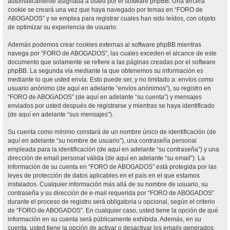
automáticamente asignada a usted por el software phpBB. Una tercera
cookie se creará una vez que haya navegado por temas en “FORO de
ABOGADOS” y se emplea para registrar cuales han sido leídos, con objeto
de optimizar su experiencia de usuario.
Además podemos crear cookies externas al software phpBB mientras
navega por “FORO de ABOGADOS”, las cuales exceden el alcance de este
documento que solamente se refiere a las páginas creadas por el software
phpBB. La segunda vía mediante la que obtenemos su información es
mediante lo que usted envía. Esto puede ser, y no limitado a: envíos como
usuario anónimo (de aquí en adelante “envíos anónimos”), su registro en
“FORO de ABOGADOS” (de aquí en adelante “su cuenta”) y mensajes
enviados por usted después de registrarse y mientras se haya identificado
(de aquí en adelante “sus mensajes”).
Su cuenta como mínimo constará de un nombre único de identificación (de
aquí en adelante “su nombre de usuario”), una contraseña personal
empleada para la identificación (de aquí en adelante “su contraseña”) y una
dirección de email personal válida (de aquí en adelante “su email”). La
información de su cuenta en “FORO de ABOGADOS” está protegida por las
leyes de protección de datos aplicables en el país en el que estamos
instalados. Cualquier información más allá de su nombre de usuario, su
contraseña y su dirección de e-mail requerida por “FORO de ABOGADOS”
durante el proceso de registro será obligatoria u opcional, según el criterio
de “FORO de ABOGADOS”. En cualquier caso, usted tiene la opción de qué
información en su cuenta será públicamente exhibida. Además, en su
cuenta, usted tiene la opción de activar o desactivar los emails generados