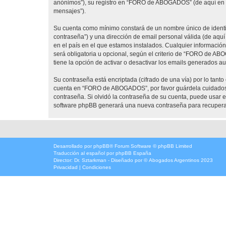
anónimos”), su registro en “FORO de ABOGADOS” (de aquí en ad
mensajes”).
Su cuenta como mínimo constará de un nombre único de identifi
contraseña”) y una dirección de email personal válida (de aqu
en el país en el que estamos instalados. Cualquier informaci
será obligatoria u opcional, según el criterio de “FORO de AB
tiene la opción de activar o desactivar los emails generados 
Su contraseña está encriptada (cifrado de una vía) por lo tan
cuenta en “FORO de ABOGADOS”, por favor guárdela cuidadosa
contraseña. Si olvidó la contraseña de su cuenta, puede usar el
software phpBB generará una nueva contraseña para recupera
Desarrollado por
phpBB
® Forum Software © phpBB Limited
Traducción al español por
phpBB España
Director:
Dr. Sztarkman
- Diseñado por ©
Abogados Argentinos
2023
Privacidad
|
Condiciones