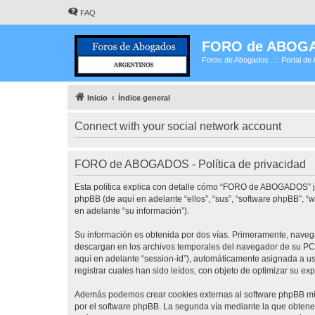
FAQ
FORO de ABOG
Foros de Abogados .::. Portal de 
Inicio
Índice general
Connect with your social network account
FORO de ABOGADOS - Política de privacidad
Esta política explica con detalle cómo “FORO de ABOGADOS” j
phpBB (de aquí en adelante “ellos”, “sus”, “software phpBB”,
en adelante “su información”).
Su información es obtenida por dos vías. Primeramente, nave
descargan en los archivos temporales del navegador de su PC. 
aquí en adelante “session-id”), automáticamente asignada a 
registrar cuales han sido leídos, con objeto de optimizar su ex
Además podemos crear cookies externas al software phpBB mi
por el software phpBB. La segunda vía mediante la que obtene