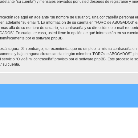
elante “su cuenta”) y mensajes enviados por usted después de registrarse y mient
cación (de aquí en adelante “su nombre de usuario”), una contraseña personal em
í en adelante “su email”). La información de su cuenta en “FORO de ABOGADOS” est
ón más allá de su nombre de usuario, su contraseña y su dirección de e-mail requ
OGADOS”. En cualquier caso, usted tiene la opción de qué información en su cuent
automáticamente por el software phpBB.
to está segura. Sin embargo, se recomienda que no emplee la misma contraseña en 
mente y bajo ninguna circunstancia ningún miembro “FORO de ABOGADOS”, phpBB 
 servicio “Olvidé mi contraseña” provisto por el software phpBB. Este proceso le so
r su cuenta.