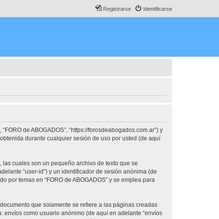
Registrarse
Identificarse
o”, “FORO de ABOGADOS”, “https://forosdeabogados.com.ar”) y
obtenida durante cualquier sesión de uso por usted (de aquí
las cuales son un pequeño archivo de texto que se
delante “user-id”) y un identificador de sesión anónima (de
vegado por temas en “FORO de ABOGADOS” y se emplea para
documento que solamente se refiere a las páginas creadas
 a: envíos como usuario anónimo (de aquí en adelante “envíos