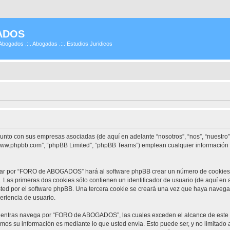
ADOS
Abogados .::. Abogadas .::. Estudios Juridicos
unto con sus empresas asociadas (de aquí en adelante “nosotros”, “nos”, “nuestr
 “www.phpbb.com”, “phpBB Limited”, “phpBB Teams”) emplean cualquier información 
gar por “FORO de ABOGADOS” hará al software phpBB crear un número de cookies, 
Las primeras dos cookies sólo contienen un identificador de usuario (de aquí en a
usted por el software phpBB. Una tercera cookie se creará una vez que haya na
periencia de usuario.
entras navega por “FORO de ABOGADOS”, las cuales exceden el alcance de este 
mos su información es mediante lo que usted envía. Esto puede ser, y no limitado