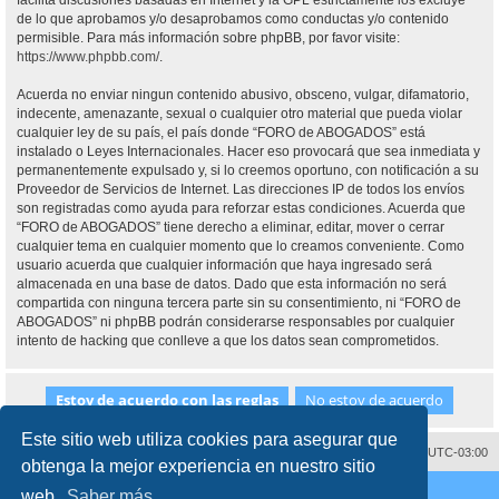
facilita discusiones basadas en Internet y la GPL estrictamente los excluye
de lo que aprobamos y/o desaprobamos como conductas y/o contenido
permisible. Para más información sobre phpBB, por favor visite:
https://www.phpbb.com/
.
Acuerda no enviar ningun contenido abusivo, obsceno, vulgar, difamatorio,
indecente, amenazante, sexual o cualquier otro material que pueda violar
cualquier ley de su país, el país donde “FORO de ABOGADOS” está
instalado o Leyes Internacionales. Hacer eso provocará que sea inmediata y
permanentemente expulsado y, si lo creemos oportuno, con notificación a su
Proveedor de Servicios de Internet. Las direcciones IP de todos los envíos
son registradas como ayuda para reforzar estas condiciones. Acuerda que
“FORO de ABOGADOS” tiene derecho a eliminar, editar, mover o cerrar
cualquier tema en cualquier momento que lo creamos conveniente. Como
usuario acuerda que cualquier información que haya ingresado será
almacenada en una base de datos. Dado que esta información no será
compartida con ninguna tercera parte sin su consentimiento, ni “FORO de
ABOGADOS” ni phpBB podrán considerarse responsables por cualquier
intento de hacking que conlleve a que los datos sean comprometidos.
Este sitio web utiliza cookies para asegurar que
Contáctenos
Borrar cookies
Todos los horarios son
UTC-03:00
obtenga la mejor experiencia en nuestro sitio
Desarrollado por
phpBB
® Forum Software © phpBB Limited
web.
Saber más