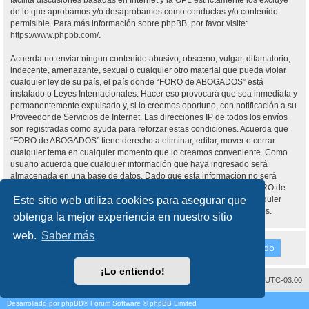
facilita discusiones basadas en Internet y la GPL estrictamente los excluye
de lo que aprobamos y/o desaprobamos como conductas y/o contenido
permisible. Para más información sobre phpBB, por favor visite:
https://www.phpbb.com/
.
Acuerda no enviar ningun contenido abusivo, obsceno, vulgar, difamatorio,
indecente, amenazante, sexual o cualquier otro material que pueda violar
cualquier ley de su país, el país donde “FORO de ABOGADOS” está
instalado o Leyes Internacionales. Hacer eso provocará que sea inmediata y
permanentemente expulsado y, si lo creemos oportuno, con notificación a su
Proveedor de Servicios de Internet. Las direcciones IP de todos los envíos
son registradas como ayuda para reforzar estas condiciones. Acuerda que
“FORO de ABOGADOS” tiene derecho a eliminar, editar, mover o cerrar
cualquier tema en cualquier momento que lo creamos conveniente. Como
usuario acuerda que cualquier información que haya ingresado será
almacenada en una base de datos. Dado que esta información no será
compartida con ninguna tercera parte sin su consentimiento, ni “FORO de
Este sitio web utiliza cookies para asegurar que
ABOGADOS” ni phpBB podrán considerarse responsables por cualquier
intento de hacking que conlleve a que los datos sean comprometidos.
obtenga la mejor experiencia en nuestro sitio
web.
Saber más
¡Lo entiendo!
Contáctenos
Borrar cookies
Todos los horarios son
UTC-03:00
Desarrollado por
phpBB
® Forum Software © phpBB Limited