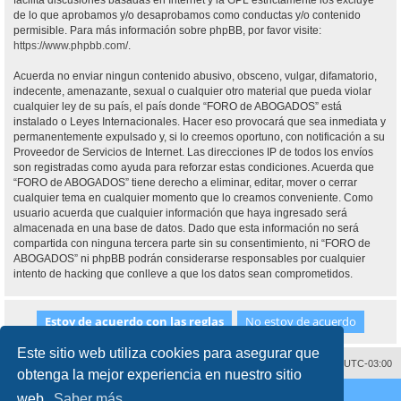
facilita discusiones basadas en Internet y la GPL estrictamente los excluye
de lo que aprobamos y/o desaprobamos como conductas y/o contenido
permisible. Para más información sobre phpBB, por favor visite:
https://www.phpbb.com/
.
Acuerda no enviar ningun contenido abusivo, obsceno, vulgar, difamatorio,
indecente, amenazante, sexual o cualquier otro material que pueda violar
cualquier ley de su país, el país donde “FORO de ABOGADOS” está
instalado o Leyes Internacionales. Hacer eso provocará que sea inmediata y
permanentemente expulsado y, si lo creemos oportuno, con notificación a su
Proveedor de Servicios de Internet. Las direcciones IP de todos los envíos
son registradas como ayuda para reforzar estas condiciones. Acuerda que
“FORO de ABOGADOS” tiene derecho a eliminar, editar, mover o cerrar
cualquier tema en cualquier momento que lo creamos conveniente. Como
usuario acuerda que cualquier información que haya ingresado será
almacenada en una base de datos. Dado que esta información no será
compartida con ninguna tercera parte sin su consentimiento, ni “FORO de
ABOGADOS” ni phpBB podrán considerarse responsables por cualquier
intento de hacking que conlleve a que los datos sean comprometidos.
Este sitio web utiliza cookies para asegurar que
Contáctenos
Borrar cookies
Todos los horarios son
UTC-03:00
obtenga la mejor experiencia en nuestro sitio
Desarrollado por
phpBB
® Forum Software © phpBB Limited
web.
Saber más