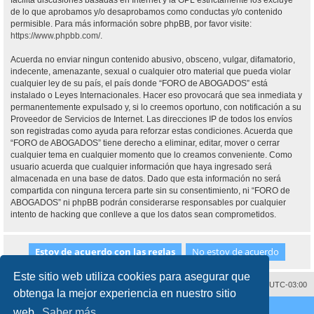
facilita discusiones basadas en Internet y la GPL estrictamente los excluye
de lo que aprobamos y/o desaprobamos como conductas y/o contenido
permisible. Para más información sobre phpBB, por favor visite:
https://www.phpbb.com/
.
Acuerda no enviar ningun contenido abusivo, obsceno, vulgar, difamatorio,
indecente, amenazante, sexual o cualquier otro material que pueda violar
cualquier ley de su país, el país donde “FORO de ABOGADOS” está
instalado o Leyes Internacionales. Hacer eso provocará que sea inmediata y
permanentemente expulsado y, si lo creemos oportuno, con notificación a su
Proveedor de Servicios de Internet. Las direcciones IP de todos los envíos
son registradas como ayuda para reforzar estas condiciones. Acuerda que
“FORO de ABOGADOS” tiene derecho a eliminar, editar, mover o cerrar
cualquier tema en cualquier momento que lo creamos conveniente. Como
usuario acuerda que cualquier información que haya ingresado será
almacenada en una base de datos. Dado que esta información no será
compartida con ninguna tercera parte sin su consentimiento, ni “FORO de
ABOGADOS” ni phpBB podrán considerarse responsables por cualquier
intento de hacking que conlleve a que los datos sean comprometidos.
Este sitio web utiliza cookies para asegurar que
Contáctenos
Borrar cookies
Todos los horarios son
UTC-03:00
obtenga la mejor experiencia en nuestro sitio
Desarrollado por
phpBB
® Forum Software © phpBB Limited
web.
Saber más