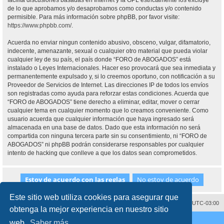
facilita discusiones basadas en Internet y la GPL estrictamente los excluye
de lo que aprobamos y/o desaprobamos como conductas y/o contenido
permisible. Para más información sobre phpBB, por favor visite:
https://www.phpbb.com/
.
Acuerda no enviar ningun contenido abusivo, obsceno, vulgar, difamatorio,
indecente, amenazante, sexual o cualquier otro material que pueda violar
cualquier ley de su país, el país donde “FORO de ABOGADOS” está
instalado o Leyes Internacionales. Hacer eso provocará que sea inmediata y
permanentemente expulsado y, si lo creemos oportuno, con notificación a su
Proveedor de Servicios de Internet. Las direcciones IP de todos los envíos
son registradas como ayuda para reforzar estas condiciones. Acuerda que
“FORO de ABOGADOS” tiene derecho a eliminar, editar, mover o cerrar
cualquier tema en cualquier momento que lo creamos conveniente. Como
usuario acuerda que cualquier información que haya ingresado será
almacenada en una base de datos. Dado que esta información no será
compartida con ninguna tercera parte sin su consentimiento, ni “FORO de
ABOGADOS” ni phpBB podrán considerarse responsables por cualquier
intento de hacking que conlleve a que los datos sean comprometidos.
Este sitio web utiliza cookies para asegurar que
Contáctenos
Borrar cookies
Todos los horarios son
UTC-03:00
obtenga la mejor experiencia en nuestro sitio
Desarrollado por
phpBB
® Forum Software © phpBB Limited
web.
Saber más